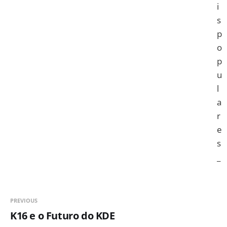
i
s
p
o
p
u
l
a
r
e
s
_
PREVIOUS
K16 e o Futuro do KDE