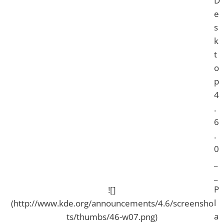
D
e
s
k
t
o
p
4
.
6
.
0
_
_
P
![]
l
(http://www.kde.org/announcements/4.6/screensho
a
ts/thumbs/46-w07.png)