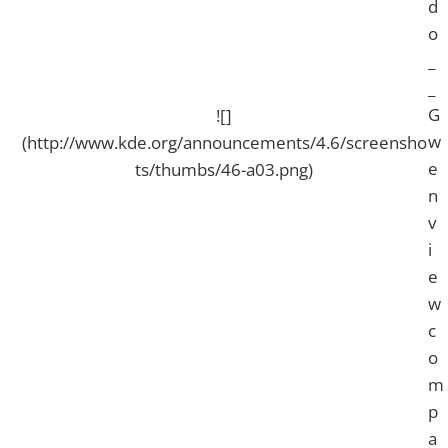
d
o
_
_
G
![]
w
(http://www.kde.org/announcements/4.6/screensho
e
ts/thumbs/46-a03.png)
n
v
i
e
w
c
o
m
p
a