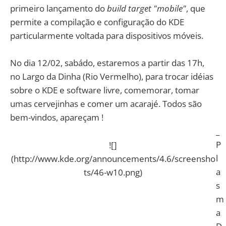
primeiro lançamento do
build target "mobile"
, que
permite a compilação e configuração do KDE
particularmente voltada para dispositivos móveis.
No dia 12/02, sabádo, estaremos a partir das 17h,
no Largo da Dinha (Rio Vermelho), para trocar idéias
sobre o KDE e software livre, comemorar, tomar
umas cervejinhas e comer um acarajé. Todos são
bem-vindos, apareçam !
_
P
![]
l
(http://www.kde.org/announcements/4.6/screensho
a
ts/46-w10.png)
s
m
a